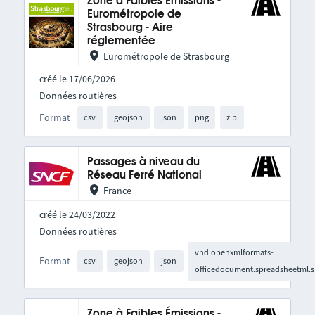
Zone à Faibles Emissions -
Eurométropole de
Strasbourg - Aire
réglementée
Eurométropole de Strasbourg
créé le 17/06/2026
Données routières
Format
csv
geojson
json
png
zip
Passages à niveau du
Réseau Ferré National
France
créé le 24/03/2022
Données routières
vnd.openxmlformats-
Format
csv
geojson
json
officedocument.spreadsheetml.s
Zone à Faibles Émissions -