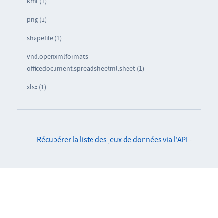
kml (1)
png (1)
shapefile (1)
vnd.openxmlformats-
officedocument.spreadsheetml.sheet (1)
xlsx (1)
Récupérer la liste des jeux de données via l'API
-