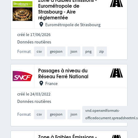
Zone à Faibles Emissions -
Eurométropole de
Strasbourg - Aire
réglementée
Eurométropole de Strasbourg
créé le 17/06/2026
Données routières
Format
csv
geojson
json
png
zip
Passages à niveau du
Réseau Ferré National
France
créé le 24/03/2022
Données routières
vnd.openxmlformats-
Format
csv
geojson
json
officedocument.spreadsheetml.s
Zone à Faibles Émissions -