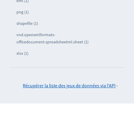
kml (1)
png (1)
shapefile (1)
vnd.openxmlformats-
officedocument.spreadsheetml.sheet (1)
xlsx (1)
Récupérer la liste des jeux de données via l'API
-