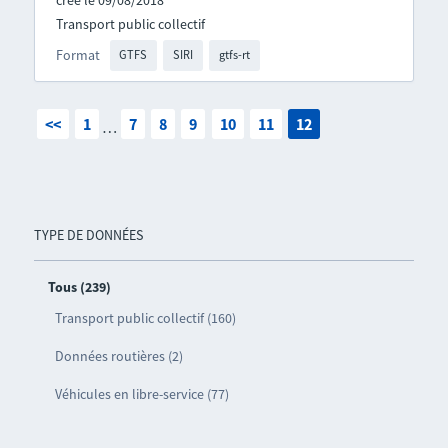
créé le 09/08/2018
Transport public collectif
Format
GTFS
SIRI
gtfs-rt
<<
1
7
8
9
10
11
12
…
TYPE DE DONNÉES
Tous (239)
Transport public collectif (160)
Données routières (2)
Véhicules en libre-service (77)