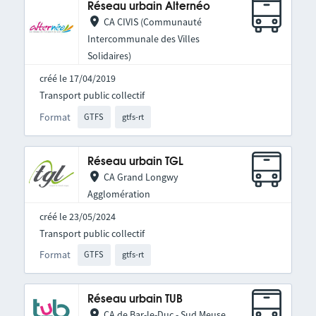
Réseau urbain Alternéo
CA CIVIS (Communauté
Intercommunale des Villes
Solidaires)
créé le 17/04/2019
Transport public collectif
Format
GTFS
gtfs-rt
Réseau urbain TGL
CA Grand Longwy
Agglomération
créé le 23/05/2024
Transport public collectif
Format
GTFS
gtfs-rt
Réseau urbain TUB
CA de Bar-le-Duc - Sud Meuse