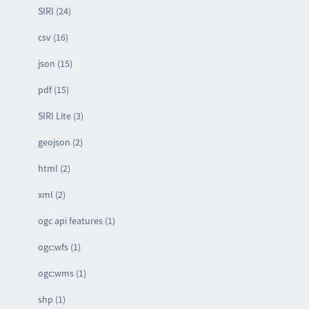
SIRI (24)
csv (16)
json (15)
pdf (15)
SIRI Lite (3)
geojson (2)
html (2)
xml (2)
ogc api features (1)
ogc:wfs (1)
ogc:wms (1)
shp (1)