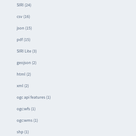
SIRI (24)
csv (16)
json (15)
pdf (15)
SIRI Lite (3)
geojson (2)
html (2)
xml (2)
ogc api features (1)
ogc:wfs (1)
ogc:wms (1)
shp (1)