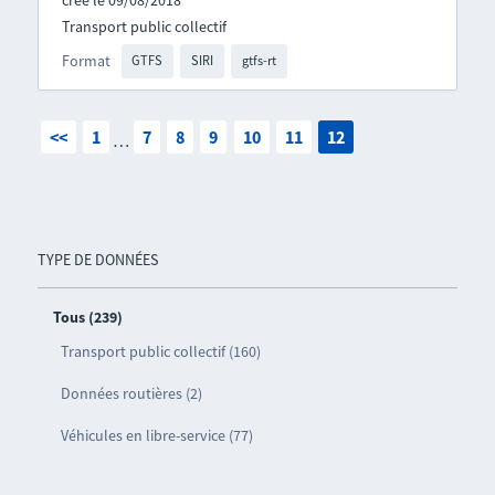
créé le 09/08/2018
Transport public collectif
Format
GTFS
SIRI
gtfs-rt
<<
1
7
8
9
10
11
12
…
TYPE DE DONNÉES
Tous (239)
Transport public collectif (160)
Données routières (2)
Véhicules en libre-service (77)