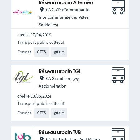
Réseau urbain Alternéo
CA CIVIS (Communauté
Intercommunale des Villes
Solidaires)
créé le 17/04/2019
Transport public collectif
Format
GTFS
gtfs-rt
Réseau urbain TGL
CA Grand Longwy
Agglomération
créé le 23/05/2024
Transport public collectif
Format
GTFS
gtfs-rt
Réseau urbain TUB
CA de Bar-le-Duc - Sud Meuse