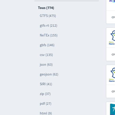
Tous (774)
GTFS (475)
cr
gtfs-rt (212)
NeTEx (155)
gbfs (146)
cr
csv (135)
json (63)
geojson (62)
SIRI (41)
cr
zip (37)
pdf (27)
html (9)