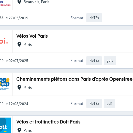
Beauvais, Paris
éé le 27/05/2019
Format
NeTEx
Vélos Voi Paris
Paris
éé le 02/07/2025
Format
NeTEx
gbfs
Cheminements piétons dans Paris d'après Openstre
Paris
éé le 12/03/2024
Format
NeTEx
pdf
Vélos et trottinettes Dott Paris
Paris