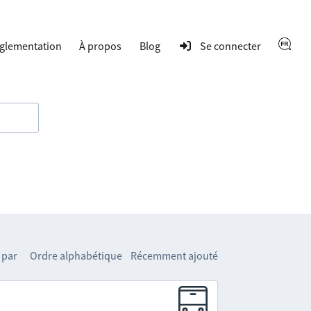
glementation
À propos
Blog
Se connecter
 par
Ordre alphabétique
Récemment ajouté