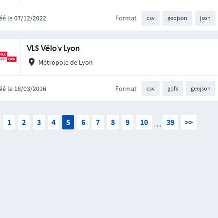
éé le 07/12/2022
Format
csv
geojson
json
VLS Vélo'v Lyon
Métropole de Lyon
éé le 18/03/2016
Format
csv
gbfs
geojson
1
2
3
4
5
6
7
8
9
10
39
>>
…