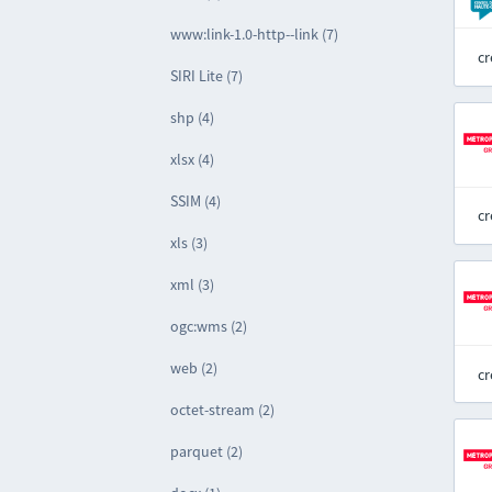
www:link-1.0-http--link (7)
cr
SIRI Lite (7)
shp (4)
xlsx (4)
SSIM (4)
cr
xls (3)
xml (3)
ogc:wms (2)
web (2)
cr
octet-stream (2)
parquet (2)