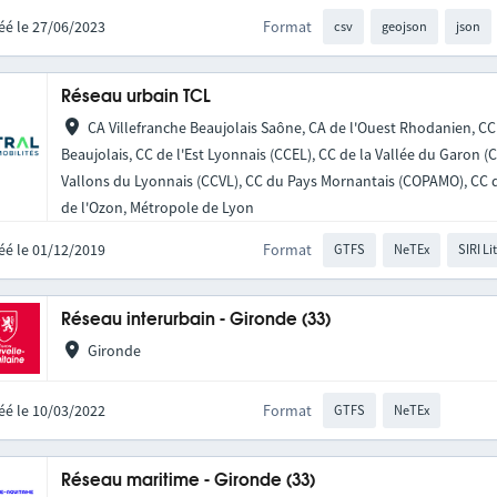
éé le 27/06/2023
Format
csv
geojson
json
Réseau urbain TCL
CA Villefranche Beaujolais Saône, CA de l'Ouest Rhodanien, CC
Beaujolais, CC de l'Est Lyonnais (CCEL), CC de la Vallée du Garon 
Vallons du Lyonnais (CCVL), CC du Pays Mornantais (COPAMO), CC d
de l'Ozon, Métropole de Lyon
éé le 01/12/2019
Format
GTFS
NeTEx
SIRI Li
Réseau interurbain - Gironde (33)
Gironde
éé le 10/03/2022
Format
GTFS
NeTEx
Réseau maritime - Gironde (33)