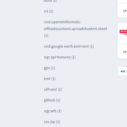
docx (1)
cr
n3 (1)
vnd.openxmlformats-
officedocument.spreadsheetml.sheet
(1)
vnd.google-earth.kml+xml (1)
cr
ogc api features (1)
gpx (1)
<<
kml (1)
rdf+xml (1)
github (1)
ogc:wfs (1)
csv.zip (1)