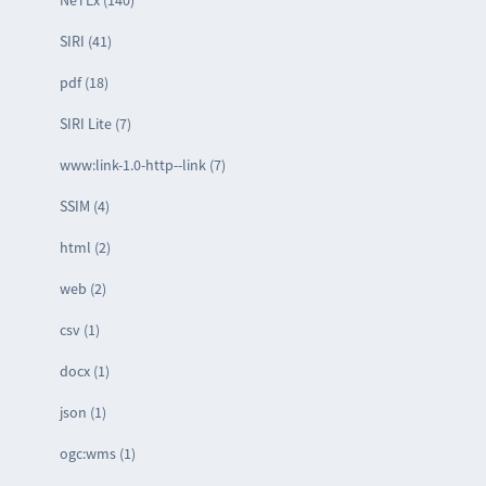
NeTEx (140)
SIRI (41)
pdf (18)
SIRI Lite (7)
www:link-1.0-http--link (7)
SSIM (4)
html (2)
web (2)
csv (1)
docx (1)
json (1)
ogc:wms (1)