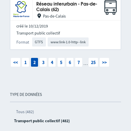
Réseau interurbain - Pas-de-
Calais (62)
Pas-de-Calais
créé le 10/12/2019
Transport public collectif
Format
GTFS
www:link-1.0-http--link
<<
1
2
3
4
5
6
7
25
>>
…
TYPE DE DONNÉES
Tous (482)
Transport public collectif (482)