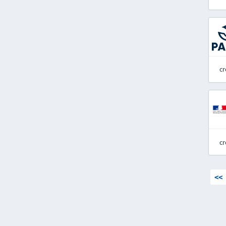
cr
cr
<<