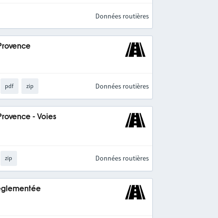
Données routières
-Provence
Données routières
pdf
zip
Provence - Voies
Données routières
zip
 réglementée