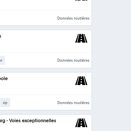
Données routières
n
Données routières
sx
pole
Données routières
zip
rg - Voies exceptionnelles