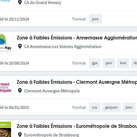
CA du Grand Annecy
éé le 28/11/2024
Format
json
Zone à Faibles Émissions - Annemasse Agglomératio
CA Annemasse-Les Voirons-Agglomération
éé le 20/08/2024
Format
gpx
json
kml
xl
Zone à Faibles Émissions - Clermont Auvergne Métro
Clermont Auvergne Métropole
éé le 06/01/2025
Format
csv
geojson
json
Zone à Faibles Émissions - Eurométropole de Strasbou
Eurométropole de Strasbourg