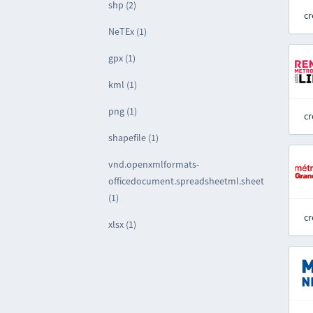
shp (2)
cr
NeTEx (1)
gpx (1)
kml (1)
png (1)
cr
shapefile (1)
vnd.openxmlformats-
officedocument.spreadsheetml.sheet
(1)
cr
xlsx (1)