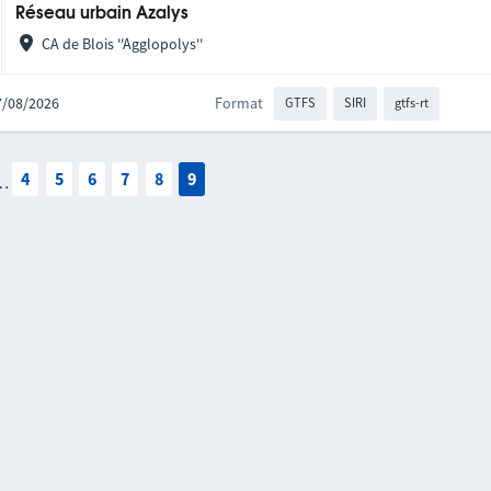
Réseau urbain Azalys
CA de Blois ''Agglopolys''
07/08/2026
Format
GTFS
SIRI
gtfs-rt
4
5
6
7
8
9
…