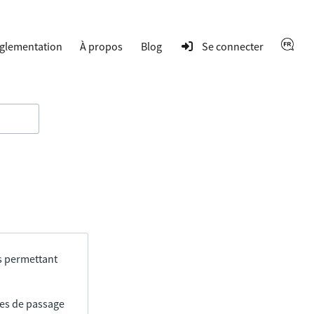
glementation
À propos
Blog
Se connecter
s permettant
res de passage