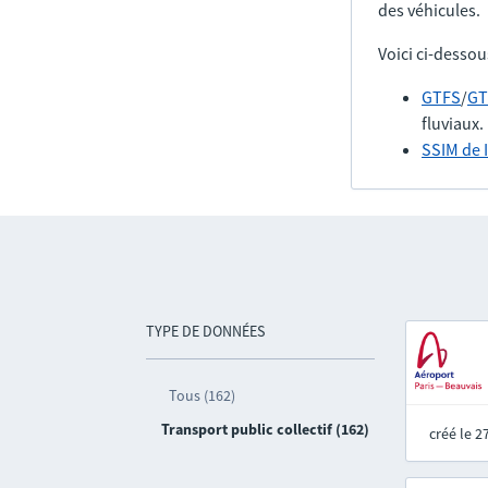
des véhicules.
Voici ci-dessou
GTFS
/
GT
fluviaux.
SSIM de 
TYPE DE DONNÉES
Tous (162)
Transport public collectif (162)
créé le 