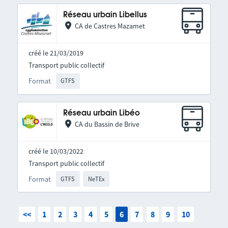
Réseau urbain Libellus
CA de Castres Mazamet
créé le 21/03/2019
Transport public collectif
Format
GTFS
Réseau urbain Libéo
CA du Bassin de Brive
créé le 10/03/2022
Transport public collectif
Format
GTFS
NeTEx
<<
1
2
3
4
5
6
7
8
9
10