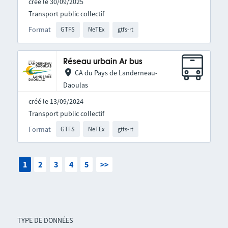
créé le 30/09/2025
Transport public collectif
Format
GTFS
NeTEx
gtfs-rt
Réseau urbain Ar bus
CA du Pays de Landerneau-
Daoulas
créé le 13/09/2024
Transport public collectif
Format
GTFS
NeTEx
gtfs-rt
1
2
3
4
5
>>
TYPE DE DONNÉES