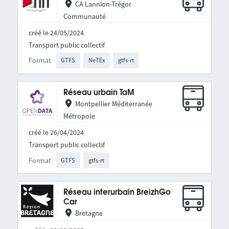
CA Lannion-Trégor
Communauté
créé le 24/05/2024
Transport public collectif
Format
GTFS
NeTEx
gtfs-rt
Réseau urbain TaM
Montpellier Méditerranée
Métropole
créé le 26/04/2024
Transport public collectif
Format
GTFS
gtfs-rt
Réseau interurbain BreizhGo
Car
Bretagne