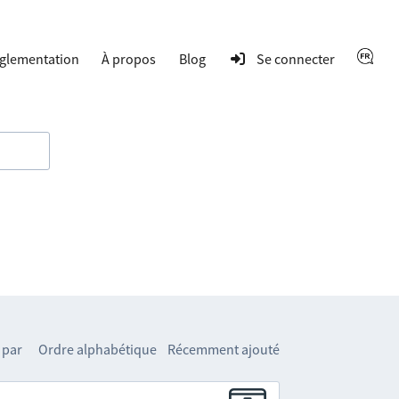
glementation
À propos
Blog
Se connecter
 par
Ordre alphabétique
Récemment ajouté