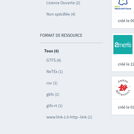
Licence Ouverte (2)
Non spécifiée (4)
créé le 
FORMAT DE RESSOURCE
Tous (6)
GTFS (4)
créé le 
NeTEx (1)
csv (1)
gbfs (1)
gtfs-rt (1)
créé le 
www:link-1.0-http--link (1)