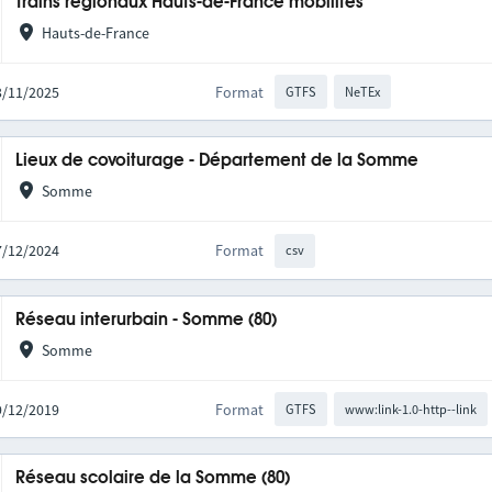
Trains régionaux Hauts-de-France mobilités
Hauts-de-France
03/11/2025
Format
GTFS
NeTEx
Lieux de covoiturage - Département de la Somme
Somme
17/12/2024
Format
csv
Réseau interurbain - Somme (80)
Somme
09/12/2019
Format
GTFS
www:link-1.0-http--link
Réseau scolaire de la Somme (80)