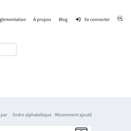
glementation
À propos
Blog
Se connecter
 par
Ordre alphabétique
Récemment ajouté