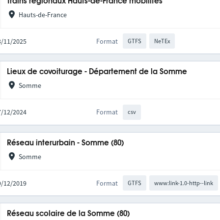
Trains régionaux Hauts-de-France mobilités
Hauts-de-France
03/11/2025
Format
GTFS
NeTEx
Lieux de covoiturage - Département de la Somme
Somme
17/12/2024
Format
csv
Réseau interurbain - Somme (80)
Somme
09/12/2019
Format
GTFS
www:link-1.0-http--link
Réseau scolaire de la Somme (80)