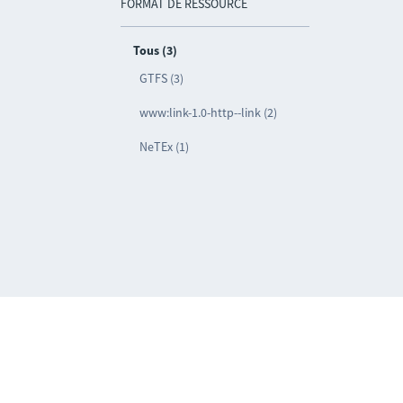
FORMAT DE RESSOURCE
Tous (3)
GTFS (3)
www:link-1.0-http--link (2)
NeTEx (1)