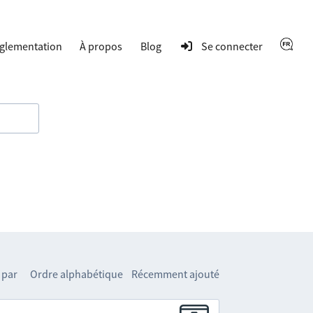
glementation
À propos
Blog
Se connecter
 par
Ordre alphabétique
Récemment ajouté