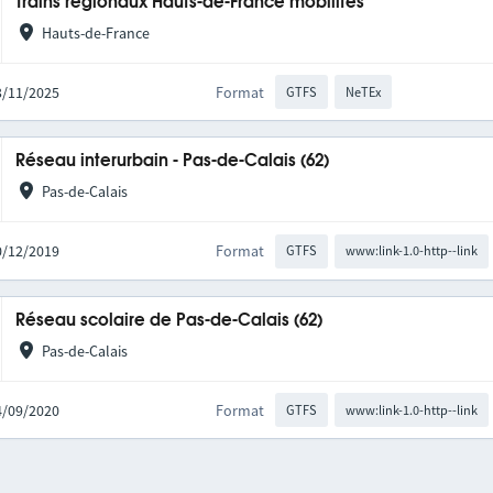
Trains régionaux Hauts-de-France mobilités
Hauts-de-France
03/11/2025
Format
GTFS
NeTEx
Réseau interurbain - Pas-de-Calais (62)
Pas-de-Calais
10/12/2019
Format
GTFS
www:link-1.0-http--link
Réseau scolaire de Pas-de-Calais (62)
Pas-de-Calais
04/09/2020
Format
GTFS
www:link-1.0-http--link