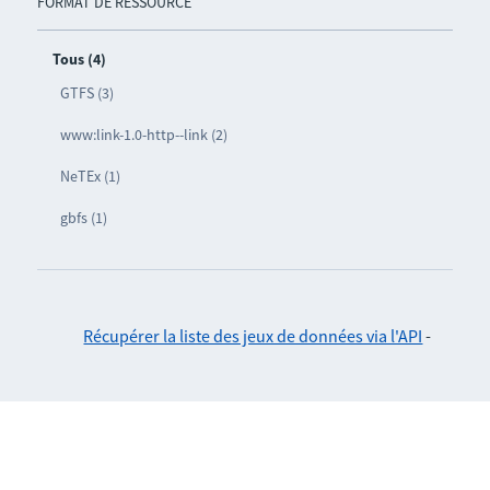
FORMAT DE RESSOURCE
Tous (4)
GTFS (3)
www:link-1.0-http--link (2)
NeTEx (1)
gbfs (1)
Récupérer la liste des jeux de données via l'API
-