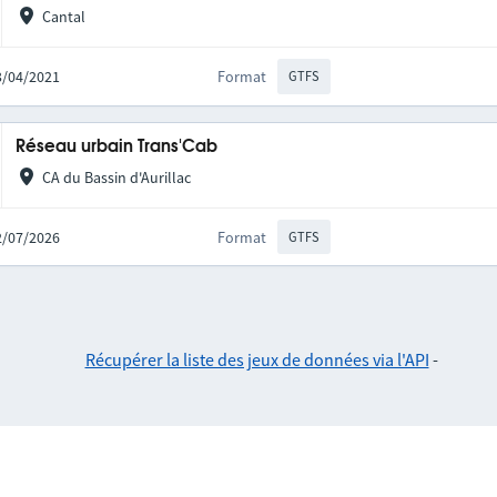
Cantal
23/04/2021
Format
GTFS
Réseau urbain Trans'Cab
CA du Bassin d'Aurillac
22/07/2026
Format
GTFS
Récupérer la liste des jeux de données via l'API
-