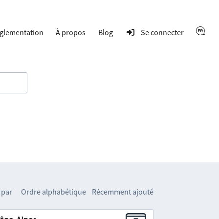
glementation
À propos
Blog
Se connecter
 par
Ordre alphabétique
Récemment ajouté