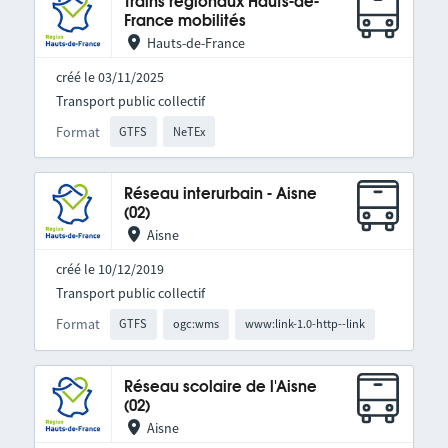
Trains régionaux Hauts-de-
France mobilités
Hauts-de-France
créé le 03/11/2025
Transport public collectif
Format
GTFS
NeTEx
Réseau interurbain - Aisne
(02)
Aisne
créé le 10/12/2019
Transport public collectif
Format
GTFS
ogc:wms
www:link-1.0-http--link
Réseau scolaire de l'Aisne
(02)
Aisne