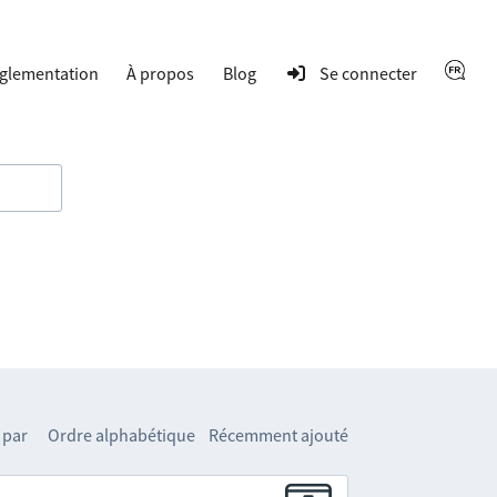
glementation
À propos
Blog
Se connecter
 par
Ordre alphabétique
Récemment ajouté