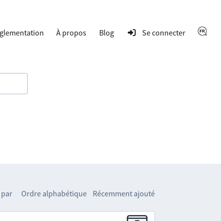
glementation
À propos
Blog
Se connecter
 par
Ordre alphabétique
Récemment ajouté