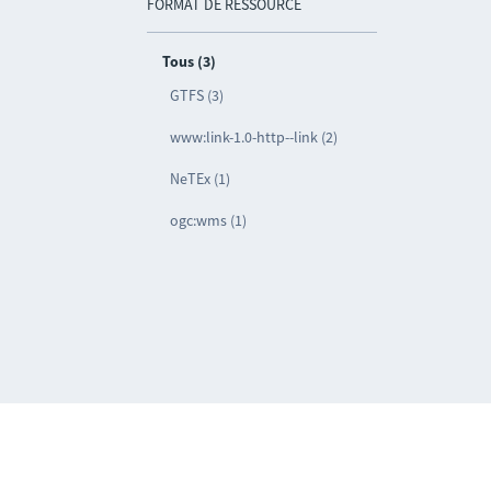
FORMAT DE RESSOURCE
Tous (3)
GTFS (3)
www:link-1.0-http--link (2)
NeTEx (1)
ogc:wms (1)