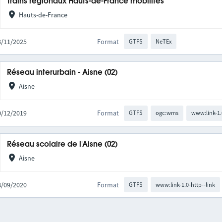
Trains régionaux Hauts-de-France mobilités
Hauts-de-France
03/11/2025
Format
GTFS
NeTEx
Réseau interurbain - Aisne (02)
Aisne
10/12/2019
Format
GTFS
ogc:wms
www:link-1.
Réseau scolaire de l'Aisne (02)
Aisne
08/09/2020
Format
GTFS
www:link-1.0-http--link