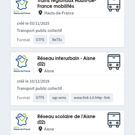
Trains régionaux Hauts-de-
France mobilités
Hauts-de-France
créé le 03/11/2025
Transport public collectif
Format
GTFS
NeTEx
Réseau interurbain - Aisne
(02)
Aisne
créé le 10/12/2019
Transport public collectif
Format
GTFS
ogc:wms
www:link-1.0-http--link
Réseau scolaire de l'Aisne
(02)
Aisne