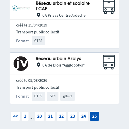
Réseau urbain et scolaire
T'CAP
CA Privas Centre Ardèche
créé le 15/04/2019
Transport public collectif
Format
GTFS
Réseau urbain Azalys
CA de Blois ''Agglopolys''
créé le 05/08/2026
Transport public collectif
Format
GTFS
SIRI
gtfs-rt
<<
1
20
21
22
23
24
25
…