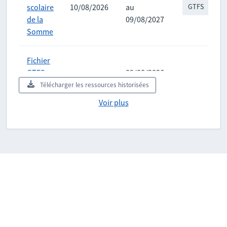
scolaire
10/08/2026
au
GTFS
de la
09/08/2027
Somme
Fichier
GTFS
09/08/2026
scolaire
09/08/2026
au
GTFS
Télécharger les ressources historisées
de la
08/08/2027
Voir plus
Somme
Fichier
GTFS
08/08/2026
scolaire
08/08/2026
au
GTFS
de la
07/08/2027
Somme
Fichier