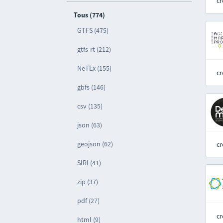
cr
Tous (774)
GTFS (475)
gtfs-rt (212)
NeTEx (155)
cr
gbfs (146)
csv (135)
json (63)
geojson (62)
cr
SIRI (41)
zip (37)
pdf (27)
cr
html (9)