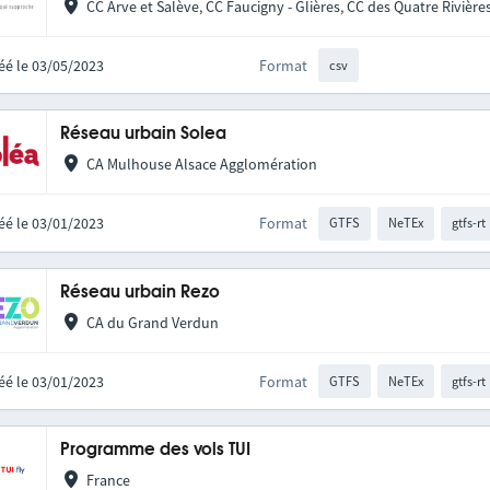
CC Arve et Salève, CC Faucigny - Glières, CC des Quatre Rivière
éé le 03/05/2023
Format
csv
Réseau urbain Solea
CA Mulhouse Alsace Agglomération
éé le 03/01/2023
Format
GTFS
NeTEx
gtfs-rt
Réseau urbain Rezo
CA du Grand Verdun
éé le 03/01/2023
Format
GTFS
NeTEx
gtfs-rt
Programme des vols TUI
France