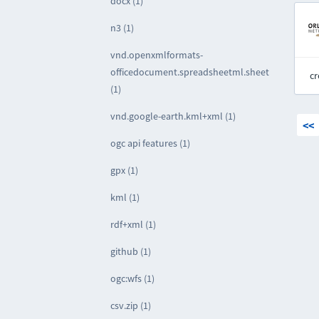
docx (1)
n3 (1)
vnd.openxmlformats-
officedocument.spreadsheetml.sheet
cr
(1)
vnd.google-earth.kml+xml (1)
<<
ogc api features (1)
gpx (1)
kml (1)
rdf+xml (1)
github (1)
ogc:wfs (1)
csv.zip (1)