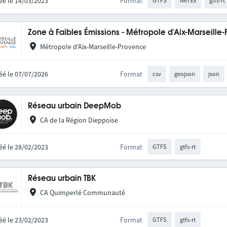
éé le 14/03/2023
Format
GTFS
NeTEx
gtfs-rt
Zone à Faibles Émissions - Métropole d'Aix-Marseille
Métropole d'Aix-Marseille-Provence
éé le 07/07/2026
Format
csv
geojson
json
Réseau urbain DeepMob
CA de la Région Dieppoise
éé le 28/02/2023
Format
GTFS
gtfs-rt
Réseau urbain TBK
CA Quimperlé Communauté
éé le 23/02/2023
Format
GTFS
gtfs-rt