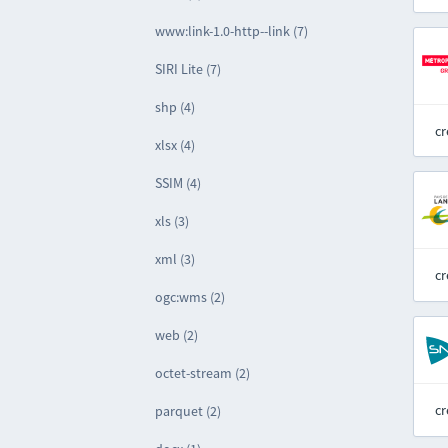
www:link-1.0-http--link (7)
SIRI Lite (7)
shp (4)
cr
xlsx (4)
SSIM (4)
xls (3)
xml (3)
cr
ogc:wms (2)
web (2)
octet-stream (2)
cr
parquet (2)