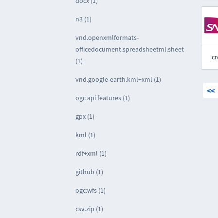
docx (1)
n3 (1)
vnd.openxmlformats-
officedocument.spreadsheetml.sheet
cr
(1)
vnd.google-earth.kml+xml (1)
<<
ogc api features (1)
gpx (1)
kml (1)
rdf+xml (1)
github (1)
ogc:wfs (1)
csv.zip (1)