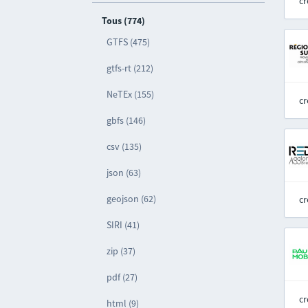
cr
Tous (774)
GTFS (475)
gtfs-rt (212)
NeTEx (155)
cr
gbfs (146)
csv (135)
json (63)
geojson (62)
cr
SIRI (41)
zip (37)
pdf (27)
cr
html (9)