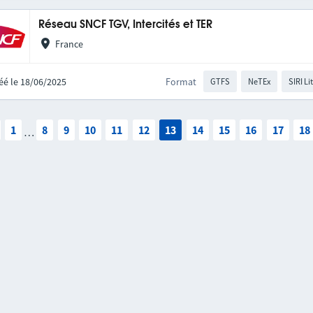
Réseau SNCF TGV, Intercités et TER
France
éé le 18/06/2025
Format
GTFS
NeTEx
SIRI Li
1
8
9
10
11
12
13
14
15
16
17
18
…