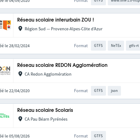
éé le 04/09/2020
Format
GTFS
www:link-1.0-http
Réseau scolaire interurbain ZOU !
Région Sud — Provence-Alpes-Côte d’Azur
éé le 28/02/2024
Format
GTFS
NeTEx
gtfs-rt
Réseau scolaire REDON Agglomération
CA Redon Agglomération
éé le 22/04/2020
Format
GTFS
json
Réseau scolaire Scolaris
CA Pau Béarn Pyrénées
éé le 05/08/2026
Format
GTFS