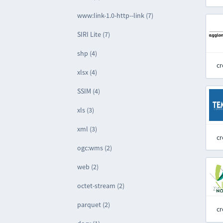
www:link-1.0-http--link (7)
SIRI Lite (7)
shp (4)
cr
xlsx (4)
SSIM (4)
xls (3)
xml (3)
cr
ogc:wms (2)
web (2)
octet-stream (2)
parquet (2)
cr