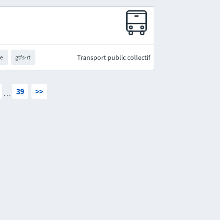
Transport public collectif
te
gtfs-rt
39
>>
…