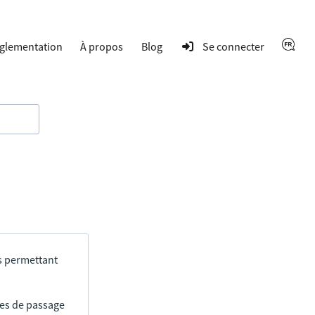
glementation
À propos
Blog
Se connecter
s permettant
res de passage