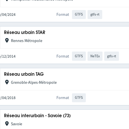
26/04/2024
Format
GTFS
gtfs-rt
Réseau urbain STAR
Rennes Métropole
15/12/2014
Format
GTFS
NeTEx
gtfs-rt
Réseau urbain TAG
Grenoble-Alpes-Métropole
12/04/2018
Format
GTFS
Réseau interurbain - Savoie (73)
Savoie