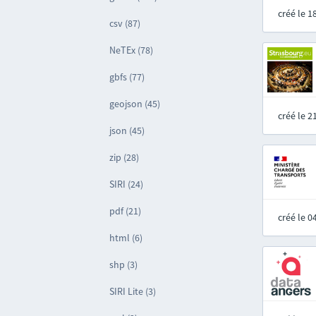
créé le 
csv (87)
NeTEx (78)
gbfs (77)
geojson (45)
créé le 
json (45)
zip (28)
SIRI (24)
pdf (21)
créé le 
html (6)
shp (3)
SIRI Lite (3)