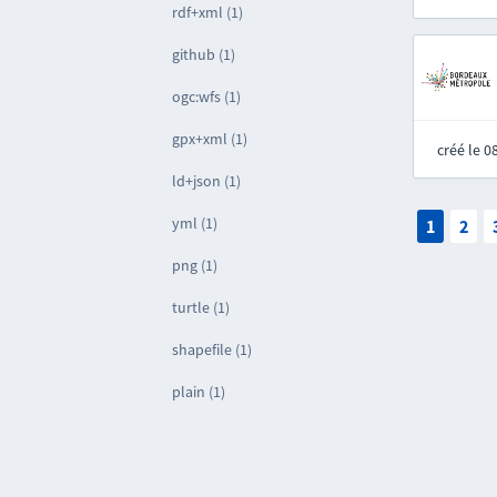
rdf+xml (1)
github (1)
ogc:wfs (1)
gpx+xml (1)
créé le 
ld+json (1)
yml (1)
1
2
png (1)
turtle (1)
shapefile (1)
plain (1)