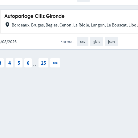
Autopartage Citiz Gironde
Bordeaux, Bruges, Bègles, Cenon, La Réole, Langon, Le Bouscat, Libou
08/08/2026
Format
csv
gbfs
json
3
4
5
6
25
>>
…