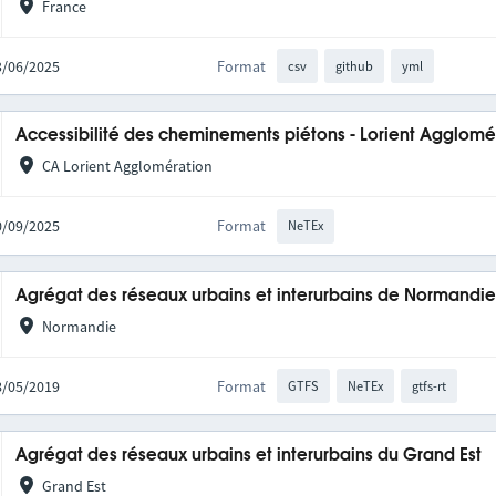
France
23/06/2025
Format
csv
github
yml
Accessibilité des cheminements piétons - Lorient Agglomé
CA Lorient Agglomération
30/09/2025
Format
NeTEx
Agrégat des réseaux urbains et interurbains de Normandi
Normandie
28/05/2019
Format
GTFS
NeTEx
gtfs-rt
Agrégat des réseaux urbains et interurbains du Grand Est
Grand Est