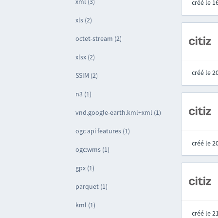
xml (3)
créé le 
xls (2)
octet-stream (2)
xlsx (2)
créé le 
SSIM (2)
n3 (1)
vnd.google-earth.kml+xml (1)
ogc api features (1)
créé le 
ogc:wms (1)
gpx (1)
parquet (1)
kml (1)
créé le 