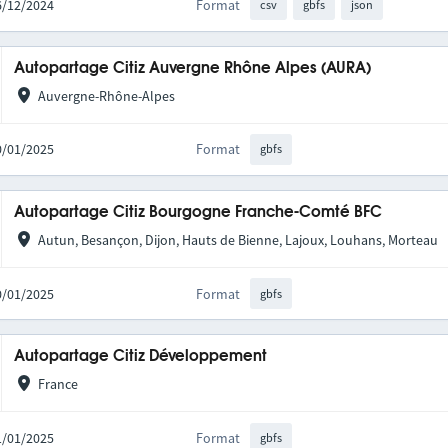
16/12/2024
Format
csv
gbfs
json
Autopartage Citiz Auvergne Rhône Alpes (AURA)
Auvergne-Rhône-Alpes
20/01/2025
Format
gbfs
Autopartage Citiz Bourgogne Franche-Comté BFC
Autun, Besançon, Dijon, Hauts de Bienne, Lajoux, Louhans, Morteau
20/01/2025
Format
gbfs
Autopartage Citiz Développement
France
21/01/2025
Format
gbfs