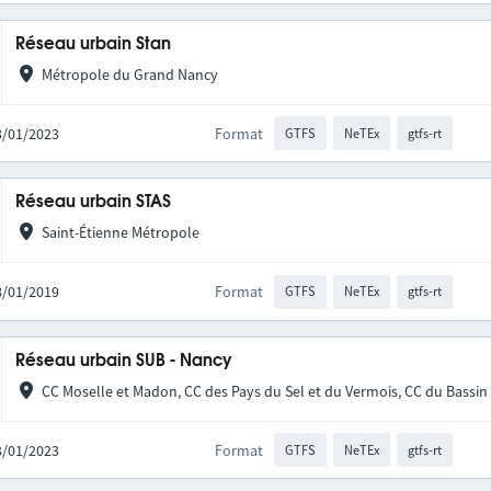
Réseau urbain Stan
Métropole du Grand Nancy
03/01/2023
Format
GTFS
NeTEx
gtfs-rt
Réseau urbain STAS
Saint-Étienne Métropole
08/01/2019
Format
GTFS
NeTEx
gtfs-rt
Réseau urbain SUB - Nancy
CC Moselle et Madon, CC des Pays du Sel et du Vermois, CC du Bass
03/01/2023
Format
GTFS
NeTEx
gtfs-rt