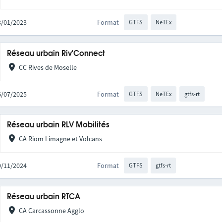
03/01/2023
Format
GTFS
NeTEx
Réseau urbain Riv'Connect
CC Rives de Moselle
16/07/2025
Format
GTFS
NeTEx
gtfs-rt
Réseau urbain RLV Mobilités
CA Riom Limagne et Volcans
19/11/2024
Format
GTFS
gtfs-rt
Réseau urbain RTCA
CA Carcassonne Agglo