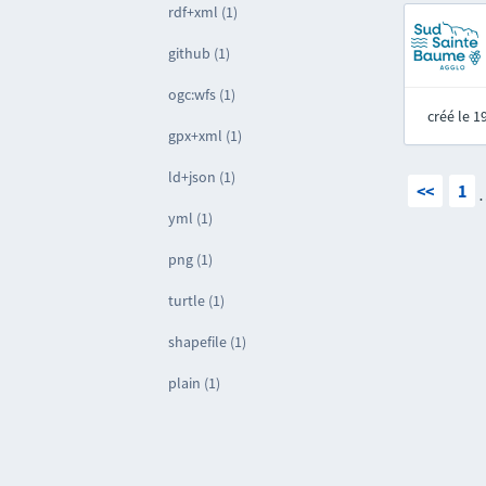
rdf+xml (1)
github (1)
ogc:wfs (1)
créé le 
gpx+xml (1)
ld+json (1)
<<
1
yml (1)
png (1)
turtle (1)
shapefile (1)
plain (1)