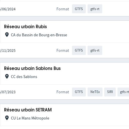
06/06/2024
Format
GTFS
gtfs-rt
Réseau urbain Rubis
CA du Bassin de Bourg-en-Bresse
28/11/2025
Format
GTFS
gtfs-rt
Réseau urbain Sablons Bus
CC des Sablons
06/07/2023
Format
GTFS
NeTEx
SIRI
gtfs-r
Réseau urbain SETRAM
CU Le Mans Métropole