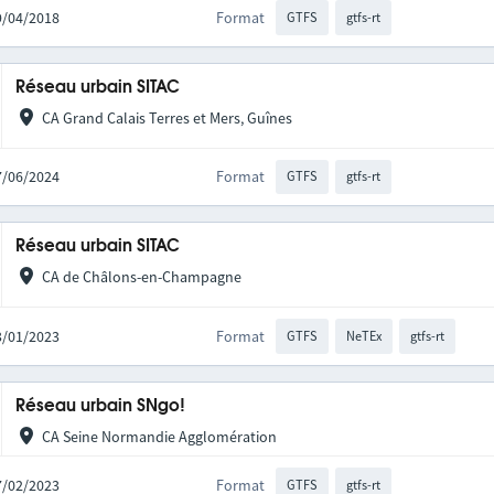
09/04/2018
Format
GTFS
gtfs-rt
Réseau urbain SITAC
CA Grand Calais Terres et Mers, Guînes
17/06/2024
Format
GTFS
gtfs-rt
Réseau urbain SITAC
CA de Châlons-en-Champagne
03/01/2023
Format
GTFS
NeTEx
gtfs-rt
Réseau urbain SNgo!
CA Seine Normandie Agglomération
17/02/2023
Format
GTFS
gtfs-rt