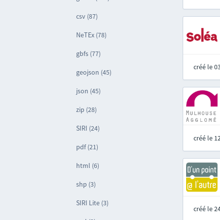
csv (87)
NeTEx (78)
gbfs (77)
créé le 
geojson (45)
json (45)
zip (28)
SIRI (24)
créé le 
pdf (21)
html (6)
shp (3)
SIRI Lite (3)
créé le 