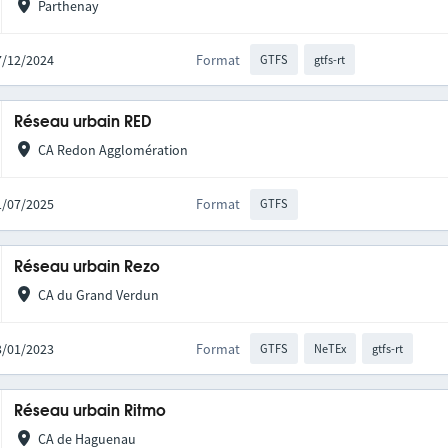
Parthenay
07/12/2024
Format
GTFS
gtfs-rt
Réseau urbain RED
CA Redon Agglomération
01/07/2025
Format
GTFS
Réseau urbain Rezo
CA du Grand Verdun
03/01/2023
Format
GTFS
NeTEx
gtfs-rt
Réseau urbain Ritmo
CA de Haguenau