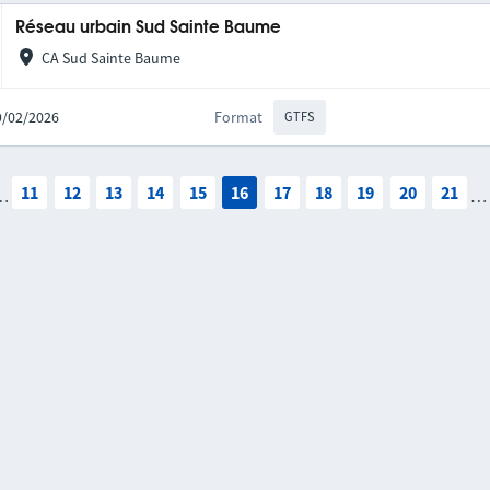
Réseau urbain Sud Sainte Baume
CA Sud Sainte Baume
19/02/2026
Format
GTFS
11
12
13
14
15
16
17
18
19
20
21
…
…