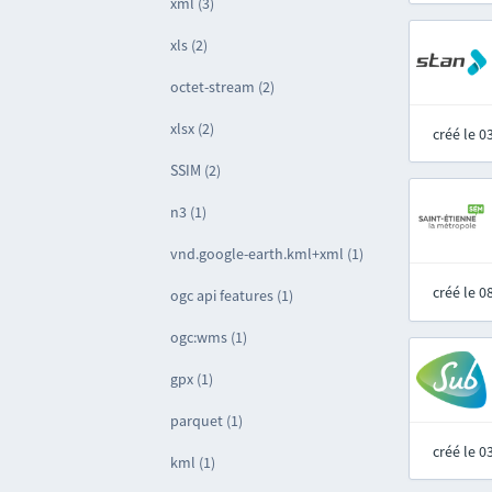
xml (3)
xls (2)
octet-stream (2)
xlsx (2)
créé le 
SSIM (2)
n3 (1)
vnd.google-earth.kml+xml (1)
créé le 
ogc api features (1)
ogc:wms (1)
gpx (1)
parquet (1)
créé le 
kml (1)