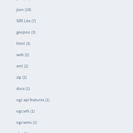
json (18)
SIRI Lite (7)
geojson (3)
html (3)
web (2)
xml (2)
zip (2)
docx (1)
ogc api features (1)
ogc:wfs (1)
ogc:wms (1)