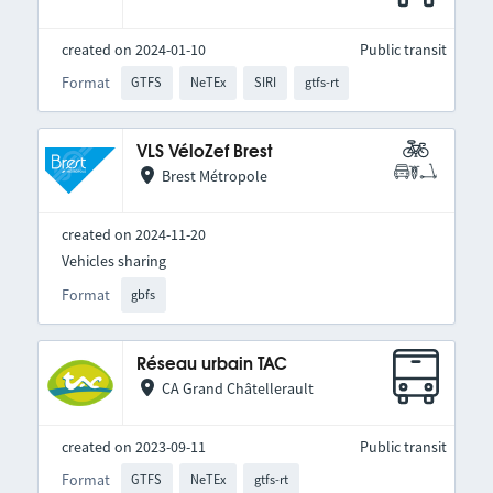
created on 2024-01-10
Public transit
Format
GTFS
NeTEx
SIRI
gtfs-rt
VLS VéloZef Brest
Brest Métropole
created on 2024-11-20
Vehicles sharing
Format
gbfs
Réseau urbain TAC
CA Grand Châtellerault
created on 2023-09-11
Public transit
Format
GTFS
NeTEx
gtfs-rt