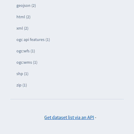
geojson (2)
html (2)
xml (2)
ogc api features (1)
ogc:wfs (1)
ogc:wms (1)
shp (1)
zip (1)
Get dataset list via an API
-