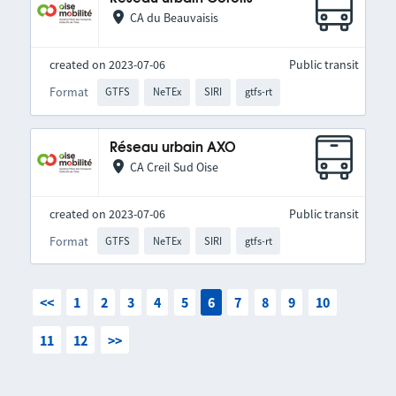
CA du Beauvaisis
created on 2023-07-06
Public transit
Format
GTFS
NeTEx
SIRI
gtfs-rt
Réseau urbain AXO
CA Creil Sud Oise
created on 2023-07-06
Public transit
Format
GTFS
NeTEx
SIRI
gtfs-rt
<<
1
2
3
4
5
6
7
8
9
10
11
12
>>