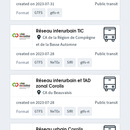
created on 2023-07-31
Public transit
Format
GTFS
gtfs-rt
Réseau interurbain TIC
CA de la Région de Compiègne
et de la Basse Automne
created on 2023-07-28
Public transit
Format
GTFS
NeTEx
SIRI
gtfs-rt
Réseau interurbain et TAD
zonal Corolis
CA du Beauvaisis
created on 2023-07-28
Public transit
Format
GTFS
NeTEx
SIRI
gtfs-rt
Réseau urbain Corolis