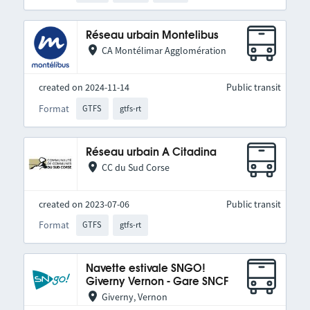
Réseau urbain Montelibus
CA Montélimar Agglomération
created on 2024-11-14
Public transit
Format
GTFS
gtfs-rt
Réseau urbain A Citadina
CC du Sud Corse
created on 2023-07-06
Public transit
Format
GTFS
gtfs-rt
Navette estivale SNGO!
Giverny Vernon - Gare SNCF
Giverny, Vernon