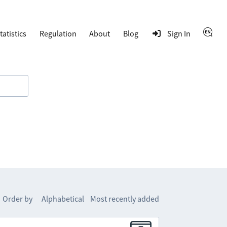
tatistics
Regulation
About
Blog
Sign In
Order by
Alphabetical
Most recently added