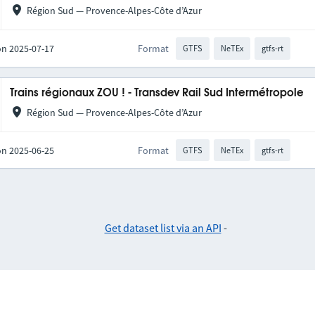
Région Sud — Provence-Alpes-Côte d’Azur
on 2025-07-17
Format
GTFS
NeTEx
gtfs-rt
Trains régionaux ZOU ! - Transdev Rail Sud Intermétropole
Région Sud — Provence-Alpes-Côte d’Azur
on 2025-06-25
Format
GTFS
NeTEx
gtfs-rt
Get dataset list via an API
-