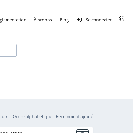
glementation
À propos
Blog
Se connecter
 par
Ordre alphabétique
Récemment ajouté