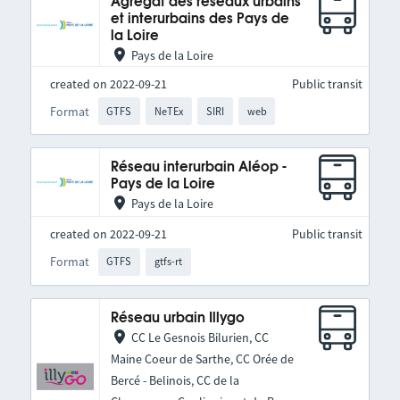
Agrégat des réseaux urbains
et interurbains des Pays de
la Loire
Pays de la Loire
created on 2022-09-21
Public transit
Format
GTFS
NeTEx
SIRI
web
Réseau interurbain Aléop -
Pays de la Loire
Pays de la Loire
created on 2022-09-21
Public transit
Format
GTFS
gtfs-rt
Réseau urbain Illygo
CC Le Gesnois Bilurien, CC
Maine Coeur de Sarthe, CC Orée de
Bercé - Belinois, CC de la