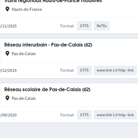
Trains régionaux Hauts-de-France mobilités
Hauts-de-France
03/11/2025
Format
GTFS
NeTEx
Réseau interurbain - Pas-de-Calais (62)
Pas-de-Calais
10/12/2019
Format
GTFS
www:link-1.0-http--link
Réseau scolaire de Pas-de-Calais (62)
Pas-de-Calais
04/09/2020
Format
GTFS
www:link-1.0-http--link