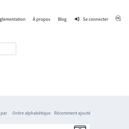
glementation
À propos
Blog
Se connecter
 par
Ordre alphabétique
Récemment ajouté