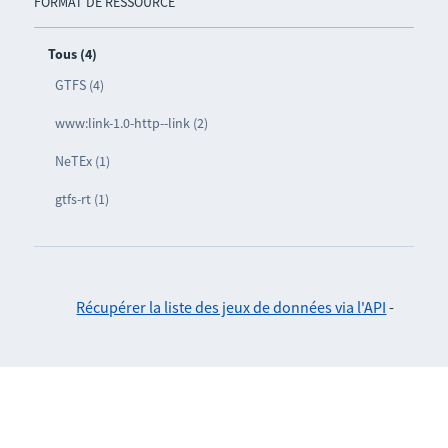
FORMAT DE RESSOURCE
Tous (4)
GTFS (4)
www:link-1.0-http--link (2)
NeTEx (1)
gtfs-rt (1)
Récupérer la liste des jeux de données via l'API
-