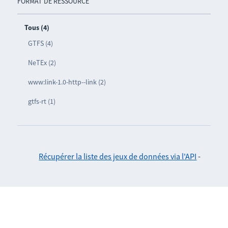
FORMAT DE RESSOURCE
Tous (4)
GTFS (4)
NeTEx (2)
www:link-1.0-http--link (2)
gtfs-rt (1)
Récupérer la liste des jeux de données via l'API
-