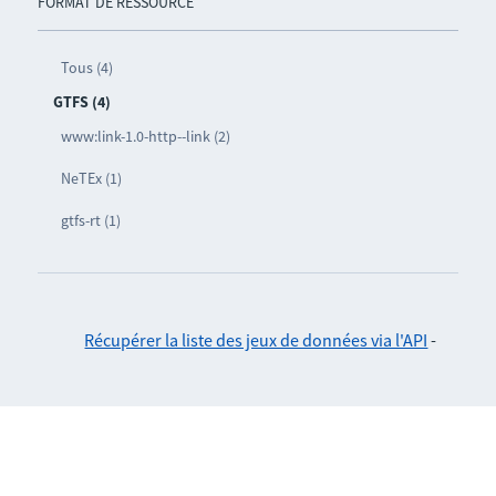
FORMAT DE RESSOURCE
Tous (4)
GTFS (4)
www:link-1.0-http--link (2)
NeTEx (1)
gtfs-rt (1)
Récupérer la liste des jeux de données via l'API
-