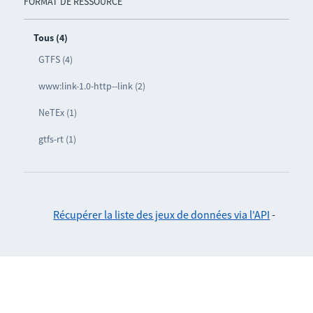
FORMAT DE RESSOURCE
Tous (4)
GTFS (4)
www:link-1.0-http--link (2)
NeTEx (1)
gtfs-rt (1)
Récupérer la liste des jeux de données via l'API
-