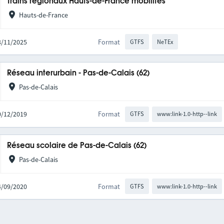
Trains régionaux Hauts-de-France mobilités
Hauts-de-France
03/11/2025
Format
GTFS
NeTEx
Réseau interurbain - Pas-de-Calais (62)
Pas-de-Calais
10/12/2019
Format
GTFS
www:link-1.0-http--link
Réseau scolaire de Pas-de-Calais (62)
Pas-de-Calais
04/09/2020
Format
GTFS
www:link-1.0-http--link