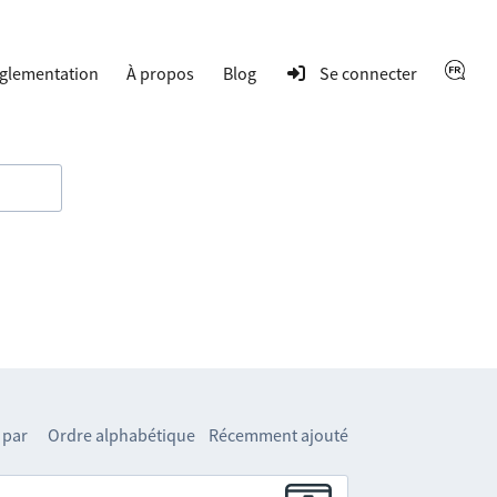
glementation
À propos
Blog
Se connecter
 par
Ordre alphabétique
Récemment ajouté