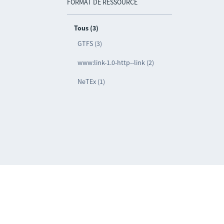
FORMAT DE RESSOURCE
Tous (3)
GTFS (3)
www:link-1.0-http--link (2)
NeTEx (1)