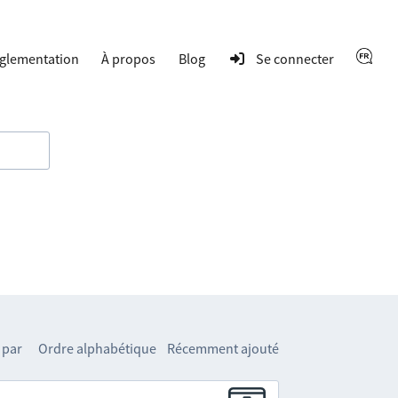
glementation
À propos
Blog
Se connecter
 par
Ordre alphabétique
Récemment ajouté