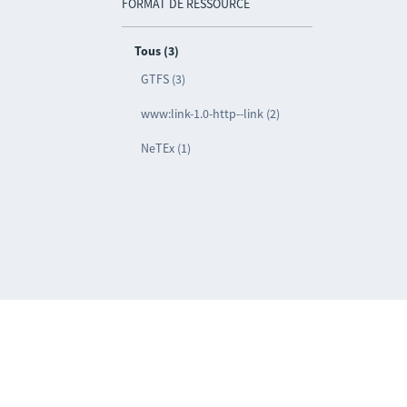
FORMAT DE RESSOURCE
Tous (3)
GTFS (3)
www:link-1.0-http--link (2)
NeTEx (1)