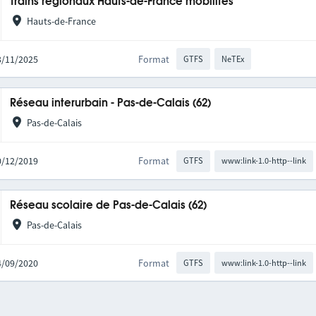
Trains régionaux Hauts-de-France mobilités
Hauts-de-France
03/11/2025
Format
GTFS
NeTEx
Réseau interurbain - Pas-de-Calais (62)
Pas-de-Calais
10/12/2019
Format
GTFS
www:link-1.0-http--link
Réseau scolaire de Pas-de-Calais (62)
Pas-de-Calais
04/09/2020
Format
GTFS
www:link-1.0-http--link