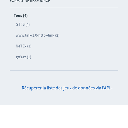
FORMAT DE RESSOURCE
Tous (4)
GTFS (4)
www:link-1.0-http--link (2)
NeTEx (1)
gtfs-rt (1)
Récupérer la liste des jeux de données via l'API
-