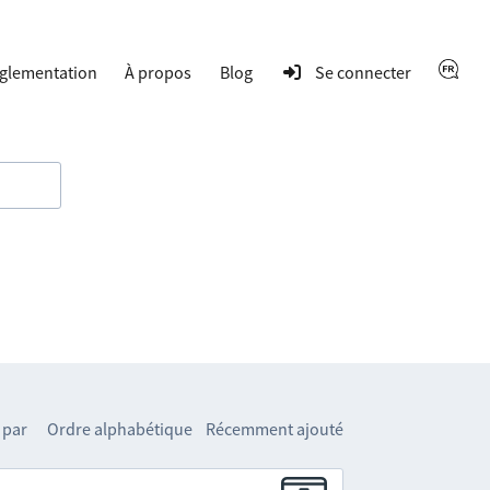
glementation
À propos
Blog
Se connecter
 par
Ordre alphabétique
Récemment ajouté