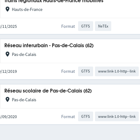
Trains régionaux Hauts-de-France mobilités
Hauts-de-France
03/11/2025
Format
GTFS
NeTEx
Réseau interurbain - Pas-de-Calais (62)
Pas-de-Calais
10/12/2019
Format
GTFS
www:link-1.0-http--link
Réseau scolaire de Pas-de-Calais (62)
Pas-de-Calais
04/09/2020
Format
GTFS
www:link-1.0-http--link