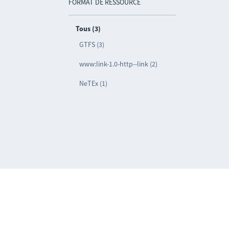
FORMAT DE RESSOURCE
Tous (3)
GTFS (3)
www:link-1.0-http--link (2)
NeTEx (1)