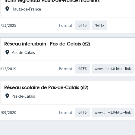
Trains régionaux Hauts-de-France mobilités
Hauts-de-France
03/11/2025
Format
GTFS
NeTEx
Réseau interurbain - Pas-de-Calais (62)
Pas-de-Calais
10/12/2019
Format
GTFS
www:link-1.0-http--link
Réseau scolaire de Pas-de-Calais (62)
Pas-de-Calais
04/09/2020
Format
GTFS
www:link-1.0-http--link