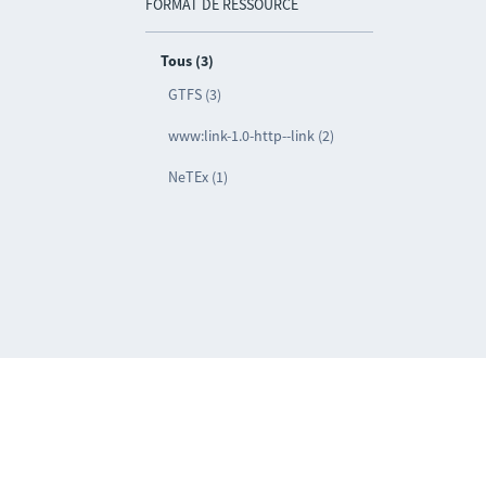
FORMAT DE RESSOURCE
Tous (3)
GTFS (3)
www:link-1.0-http--link (2)
NeTEx (1)