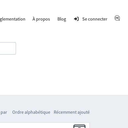
glementation
À propos
Blog
Se connecter
 par
Ordre alphabétique
Récemment ajouté