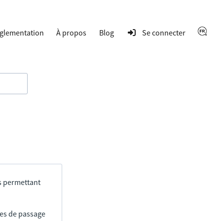
glementation
À propos
Blog
Se connecter
s permettant
res de passage