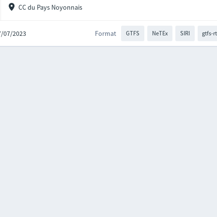
CC du Pays Noyonnais
07/07/2023
Format
GTFS
NeTEx
SIRI
gtfs-r