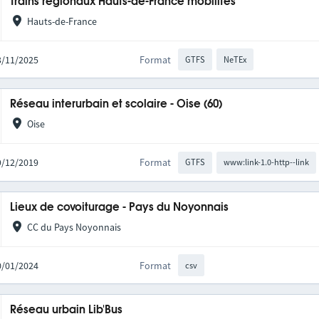
Trains régionaux Hauts-de-France mobilités
Hauts-de-France
03/11/2025
Format
GTFS
NeTEx
Réseau interurbain et scolaire - Oise (60)
Oise
09/12/2019
Format
GTFS
www:link-1.0-http--link
Lieux de covoiturage - Pays du Noyonnais
CC du Pays Noyonnais
10/01/2024
Format
csv
Réseau urbain Lib'Bus