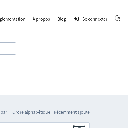
glementation
À propos
Blog
Se connecter
 par
Ordre alphabétique
Récemment ajouté