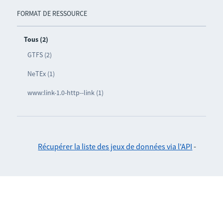
FORMAT DE RESSOURCE
Tous (2)
GTFS (2)
NeTEx (1)
www:link-1.0-http--link (1)
Récupérer la liste des jeux de données via l'API
-