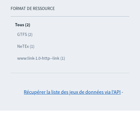
FORMAT DE RESSOURCE
Tous (2)
GTFS (2)
NeTEx (1)
www:link-1.0-http--link (1)
Récupérer la liste des jeux de données via l'API
-