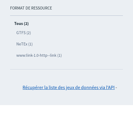
FORMAT DE RESSOURCE
Tous (2)
GTFS (2)
NeTEx (1)
www:link-1.0-http--link (1)
Récupérer la liste des jeux de données via l'API
-