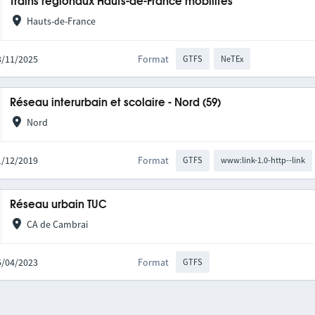
Trains régionaux Hauts-de-France mobilités
Hauts-de-France
03/11/2025
Format
GTFS
NeTEx
Réseau interurbain et scolaire - Nord (59)
Nord
01/12/2019
Format
GTFS
www:link-1.0-http--link
Réseau urbain TUC
CA de Cambrai
05/04/2023
Format
GTFS