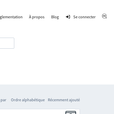
glementation
À propos
Blog
Se connecter
 par
Ordre alphabétique
Récemment ajouté