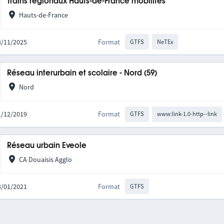
Trains régionaux Hauts-de-France mobilités
Hauts-de-France
03/11/2025
Format
GTFS
NeTEx
Réseau interurbain et scolaire - Nord (59)
Nord
01/12/2019
Format
GTFS
www:link-1.0-http--link
Réseau urbain Eveole
CA Douaisis Agglo
13/01/2021
Format
GTFS