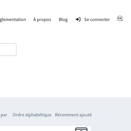
glementation
À propos
Blog
Se connecter
 par
Ordre alphabétique
Récemment ajouté