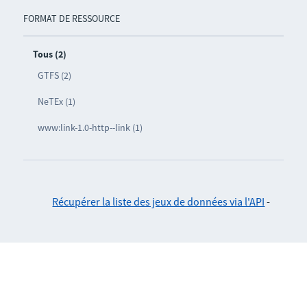
FORMAT DE RESSOURCE
Tous (2)
GTFS (2)
NeTEx (1)
www:link-1.0-http--link (1)
Récupérer la liste des jeux de données via l'API
-