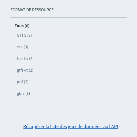
FORMAT DE RESSOURCE
Tous (6)
GTFS (3)
csv (3)
NeTEx (2)
gtfs-rt (2)
pdf (2)
gbfs (1)
Récupérer la liste des jeux de données via l'API
-