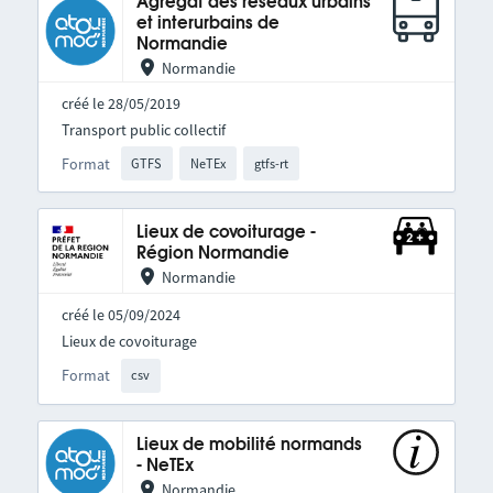
Agrégat des réseaux urbains
et interurbains de
Normandie
Normandie
créé le 28/05/2019
Transport public collectif
Format
GTFS
NeTEx
gtfs-rt
Lieux de covoiturage -
Région Normandie
Normandie
créé le 05/09/2024
Lieux de covoiturage
Format
csv
Lieux de mobilité normands
- NeTEx
Normandie